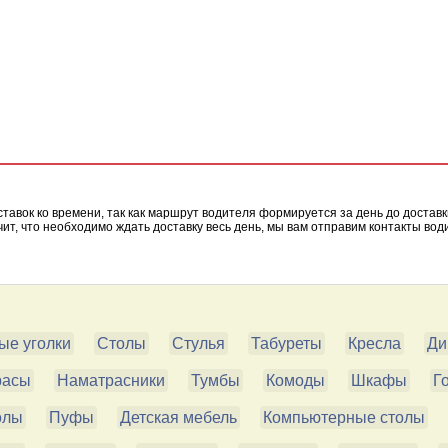
оставок ко времени, так как маршрут водителя формируется за день до доста
чит, что необходимо ждать доставку весь день, мы вам отправим контакты во
ые уголки
Столы
Стулья
Табуреты
Кресла
Ди
расы
Наматрасники
Тумбы
Комоды
Шкафы
Г
олы
Пуфы
Детская мебель
Компьютерные столы