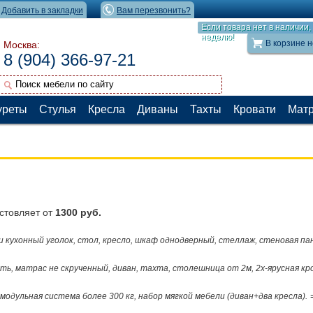
Добавить в закладки
Вам перезвонить?
Если товара нет в наличии,
неделю!
В корзине н
Москва:
8 (904) 366-97-21
уреты
Стулья
Кресла
Диваны
Тахты
Кровати
Мат
стовляет от
1300 руб.
и кухонный уголок, стол, кресло, шкаф однодверный, стеллаж, стеновая па
вать, матрас не скрученный, диван, тахта, столешница от 2м, 2х-ярусная кр
=
, модульная система более 300 кг, набор мягкой мебели (диван+два кресла).