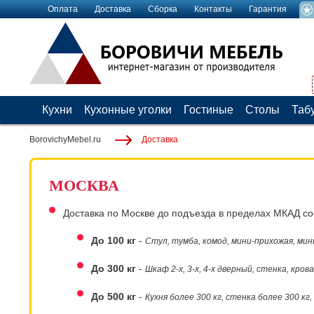
Оплата
Доставка
Сборка
Контакты
Гарантия
Кухни
Кухонные уголки
Гостиные
Столы
Таб
BorovichyMebel.ru
Доставка
МОСКВА
Доставка по Москве до подъезда в пределах МКАД со
До 100 кг
-
Стул, тумба, комод, мини-прихожая, мин
До 300 кг
-
Шкаф 2-х, 3-х, 4-х дверный, стенка, кро
До 500 кг
-
Кухня более 300 кг, стенка более 300 кг