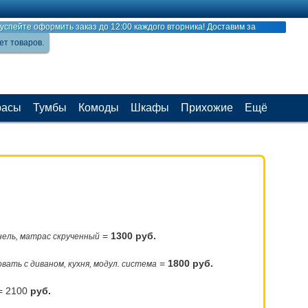
 успейте оформить заказ до 12:00 каждого вторника! Доставим за
ет товаров.
расы
Тумбы
Комоды
Шкафы
Прихожие
Ещё
=
1300 руб.
нель, матрас скрученный
=
1800 руб.
овать с диваном, кухня, модул. система
 2100
руб.