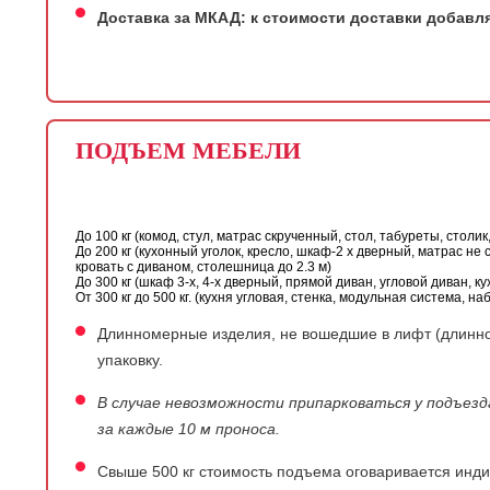
Доставка за МКАД: к стоимости доставки добавляе
ПОДЪЕМ МЕБЕЛИ
До 100 кг (комод, стул, матрас скрученный, стол, табуреты, столик
До 200 кг (кухонный уголок, кресло, шкаф-2 х дверный, матрас не 
кровать с диваном, столешница до 2.3 м)
До 300 кг (шкаф 3-х, 4-х дверный, прямой диван, угловой диван, 
От 300 кг до 500 кг. (кухня угловая, стенка, модульная система, 
Длинномерные изделия, не вошедшие в лифт (длинной
упаковку.
В случае невозможности припарковаться у подъезд
за каждые 10 м проноса.
Свыше 500 кг стоимость подъема оговаривается инди