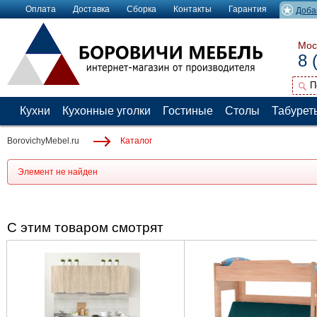
Оплата
Доставка
Сборка
Контакты
Гарантия
Доба
Мос
8 
Кухни
Кухонные уголки
Гостиные
Столы
Табурет
BorovichyMebel.ru
Каталог
Элемент не найден
С этим товаром смотрят