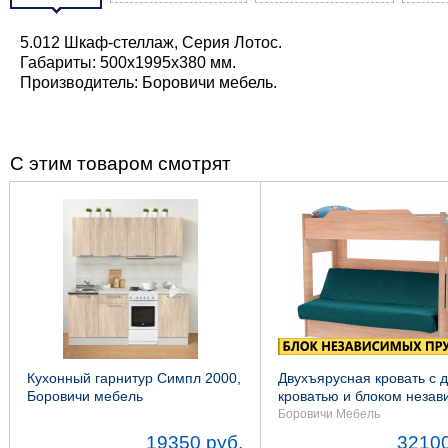
5.012 Шкаф-стеллаж, Серия Лотос.
Габариты: 500х1995х380 мм.
Производитель: Боровичи мебель.
С этим товаром смотрят
Кухонный гарнитур Симпл 2000,
Двухъярусная кровать с 
Боровичи мебель
кроватью и блоком неза
пружин
Боровичи Мебель
19350 руб.
32100