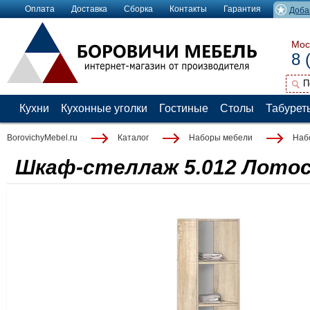
Оплата
Доставка
Сборка
Контакты
Гарантия
Доба
Мос
8 
Кухни
Кухонные уголки
Гостиные
Столы
Табурет
BorovichyMebel.ru
Каталог
Наборы мебели
Наб
Шкаф-стеллаж 5.012 Лотос,