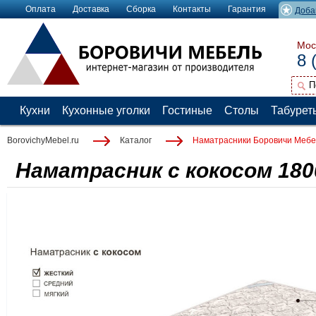
Оплата
Доставка
Сборка
Контакты
Гарантия
Доба
Мос
8 
Кухни
Кухонные уголки
Гостиные
Столы
Табурет
BorovichyMebel.ru
Каталог
Наматрасники Боровичи Мебе
Наматрасник с кокосом 180