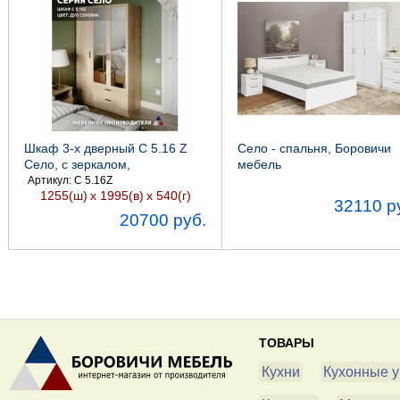
Шкаф 3-х дверный С 5.16 Z
Село - спальня, Боровичи
Село, с зеркалом,
мебель
1255х1995х540, Боровичи
Артикул: С 5.16Z
1255(ш)
х 1995(в)
х 540(г)
мебель
32110 р
20700 руб.
ТОВАРЫ
Кухни
Кухонные у