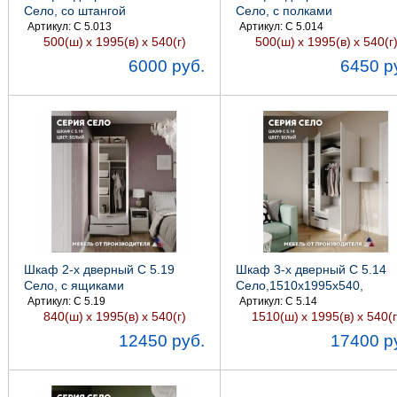
Село, со штангой
Село, с полками
500х1995х540, Боровичи
500х1995х540, Боровичи
Артикул: С 5.013
Артикул: С 5.014
500(ш)
х 1995(в)
х 540(г)
500(ш)
х 1995(в)
х 540(г
Мебель
Мебель
6000 руб.
6450 р
Шкаф 2-х дверный С 5.19
Шкаф 3-х дверный С 5.14
Село, с ящиками
Село,1510х1995х540,
840х1995х540, Боровичи
Боровичи Мебель
Артикул: С 5.19
Артикул: С 5.14
840(ш)
х 1995(в)
х 540(г)
1510(ш)
х 1995(в)
х 540(г
мебель
12450 руб.
17400 р