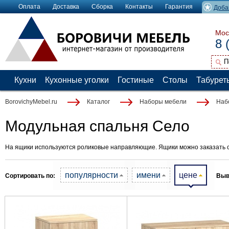
Оплата
Доставка
Сборка
Контакты
Гарантия
Доба
Мос
8 
Кухни
Кухонные уголки
Гостиные
Столы
Табурет
BorovichyMebel.ru
Каталог
Наборы мебели
Наб
Модульная спальня Село
На ящики используются роликовые направляющие. Ящики можно заказать с
популярности
имени
цене
Сортировать по:
Выв