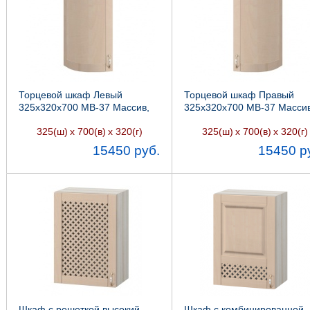
Торцевой шкаф Левый
Торцевой шкаф Правый
325х320х700 МВ-37 Массив,
325х320х700 МВ-37 Массив
Боровичи мебель
Боровичи мебель
325(ш)
х 700(в)
х 320(г)
325(ш)
х 700(в)
х 320(г)
15450 руб.
15450 р
Шкаф с решеткой высокий
Шкаф с комбинированной