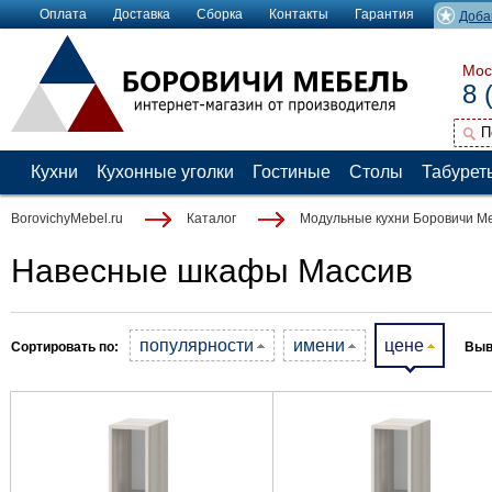
Оплата
Доставка
Сборка
Контакты
Гарантия
Доба
Мос
8 
Кухни
Кухонные уголки
Гостиные
Столы
Табурет
BorovichyMebel.ru
Каталог
Модульные кухни Боровичи М
Навесные шкафы Массив
популярности
имени
цене
Сортировать по:
Выв