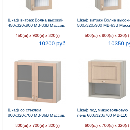
Шкаф витраж Волна высокий
Шкаф витраж Волна высок
450х320х900 МВ-83В Массив,
500х320х900 МВ-63В Масс
Боровичи мебель
Боровичи мебель
450(ш)
х 900(в)
х 320(г)
500(ш)
х 900(в)
х 320(г)
10200 руб.
10350 р
Шкаф со стеклом
Шкаф под микроволновую
800х320х700 МВ-36В Массив,
печь 600х320х700 МВ-110
Боровичи мебель
Массив, Боровичи мебель
800(ш)
х 700(в)
х 320(г)
600(ш)
х 700(в)
х 320(г)