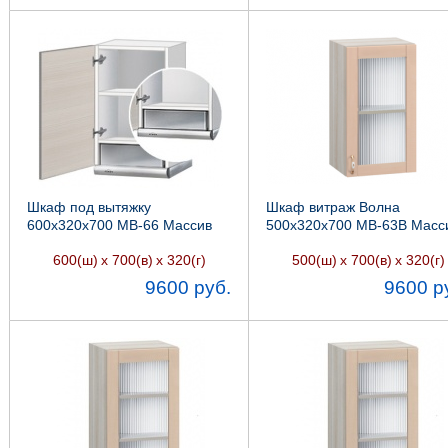
Шкаф под вытяжку
Шкаф витраж Волна
600х320х700 МВ-66 Массив
500х320х700 МВ-63В Масс
интегра, Боровичи мебель
Боровичи мебель
600(ш)
х 700(в)
х 320(г)
500(ш)
х 700(в)
х 320(г)
9600 руб.
9600 р