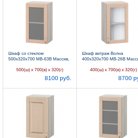
Шкаф со стеклом
Шкаф витраж Волна
500х320х700 МВ-63В Массив,
400х320х700 МВ-26В Масс
Боровичи мебель
Боровичи мебель
500(ш)
х 700(в)
х 320(г)
400(ш)
х 700(в)
х 320(г)
8100 руб.
8700 р