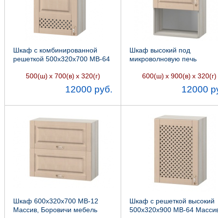
Шкаф с комбинированной
Шкаф высокий под
решеткой 500х320х700 МВ-64
микроволновую печь
Массив, Боровичи мебель
600х320х900 МВ-71Массив
500(ш)
х 700(в)
х 320(г)
600(ш)
х 900(в)
х 320(г)
Боровичи мебель
12000 руб.
12000 р
Шкаф 600х320х700 МВ-12
Шкаф с решеткой высокий
Массив, Боровичи мебель
500х320х900 МВ-64 Массив