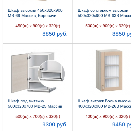
Шкаф высокий 450х320х900
Шкаф со стеклом высокий
МВ-69 Массив, Боровичи
500х320х900 МВ-63В Масс
мебель
Боровичи мебель
450(ш)
х 900(в)
х 320(г)
500(ш)
х 900(в)
х 320(г)
8850 руб.
8850 р
Шкаф под вытяжку
Шкаф витраж Волна высок
500х320х700 МВ-25 Массив
400х320х900 МВ-26В Масс
интегра, Боровичи мебель
Боровичи мебель
500(ш)
х 700(в)
х 320(г)
400(ш)
х 900(в)
х 320(г)
9300 руб.
9450 р