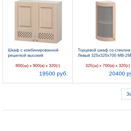
Шкаф с комбинированной
Торцевой шкаф со стеклом
решеткой высокий
Левый 325х320х700 МВ-29
800х320х900 МВ-7 Массив,
Массив, Боровичи мебель
800(ш)
х 900(в)
х 320(г)
325(ш)
х 700(в)
х 320(г)
Боровичи мебель
19500 руб.
20400 р
З