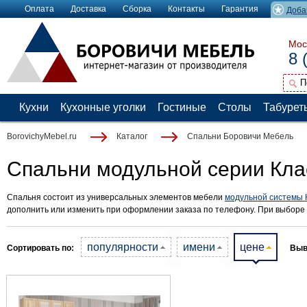
Оплата
Доставка
Сборка
Контакты
Гарантия
Доба
Мос
8 
Кухни
Кухонные уголки
Гостиные
Столы
Табурет
BorovichyMebel.ru
Каталог
Спальни Боровичи Мебель
Спальни модульной серии Кла
Спальня состоит из универсальных элементов мебели
модульной системы 
дополнить или изменить при оформлении заказа по телефону. При выборе
популярности
имени
цене
Сортировать по:
Выв